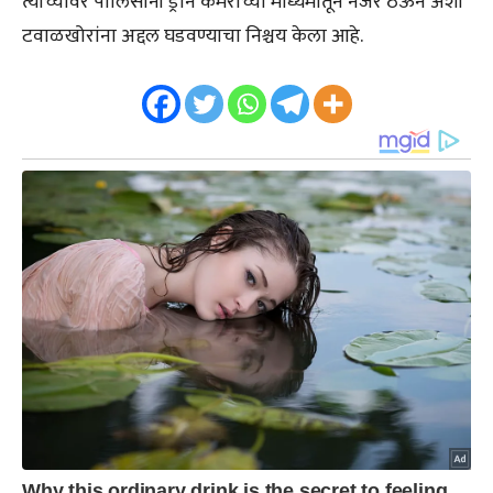
त्यांच्यावर पोलिसांनी ड्रोन कॅमेराच्या माध्यमातून नजर ठेऊन अशा
टवाळखोरांना अद्दल घडवण्याचा निश्चय केला आहे.