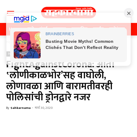
Home
पुणे
मुंबई
महाराष्ट्र
राजकीय
क्राईम
मनोरंजन
खे
Home
Previos News
Previos News
FightAgainstCorona: आता
‛लोणीकाळभोर’सह वाघोली,
लोणावळा आणि बारामतीवरही
पोलिसांची ड्रोनद्वारे नजर
By
Sahkarnama
-
मार्च 30, 2020