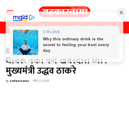
Home
पुणे
मुंबई
महाराष्ट्र
राजकीय
क्राईम
मनोरंजन
खे
Home
Previos News
Previos News
घाबरू नका पण खबरदारी घ्या :
मुख्यमंत्री उद्धव ठाकरे
By
Sahkarnama
-
मार्च 27, 2020