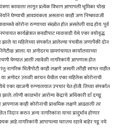
यंत्रणा कामाला लागून प्रत्येक विभाग आपापली भूमिका चोख
भिर्याने घेण्याची आवश्यकता असताना काही जण निष्काळजी
ध्ये कोरोना रुग्णाच्या संख्येत होत असलेली वाढ होय. पूर्व
ंचायत कार्यक्षेत्रात कवडीपाट माळवाडी येथे एका वयोवृद्ध
पन्न झाले या महिलेच्या संपर्कात आलेल्या पंचवीस जणापैकी दोन
ेटीव्ह आला. या अगोदरच ग्रामपंचायत कार्यालयाच्या
 चाचणी घेण्यात आली त्यावेळी नागरिकांनी आपणास होत
परंतु नागरिक भितीपोटी काही लक्षणे असली तरीही सांगत नाहीत
े. या अगोदर उरुळी कांचन येथील एका महिलेस कोरोनाची
 एका खाजगी रुग्णालयात उपचार घेत होती. तिच्या संपर्कात
 झाले. लोणी काळभोर आरोग्य केंद्राचे अधिकारी डाॅ दगडू
 की आपणास काही कोरोनाची प्राथमिक लक्षणे आढळली तर
वेळेत निदान करुन अन्य नागरिकांना याचा प्रादुर्भाव होणार
क आहे.नागरिकांनी आपापल्या घरातच रहावे बाहेर पडू नये