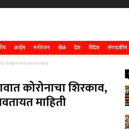
कीय
क्राईम
मनोरंजन
खेळ
देश
विदेश
संपादकीय
काव, भीतीमुळे नागरीक लपवतायत माहिती
गावात कोरोनाचा शिरकाव,
पवतायत माहिती