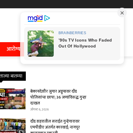
आरोग्य
ताज्या बातम्या
बेकायदेशीर जुगार अड्ड्यावर दौंड
पोलिसांचा छापा; 36 जणांविरुद्ध गुन्हा
दाखल
ऑगस्ट 6, 2026
दौंड शहरातील सराईत गुन्हेगारावर
एमपीडीए अंतर्गत कारवाई; नागपूर