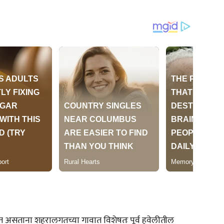
ाढत असताना शहरालगतच्या गावात विशेषतः पूर्व हवेलीतील