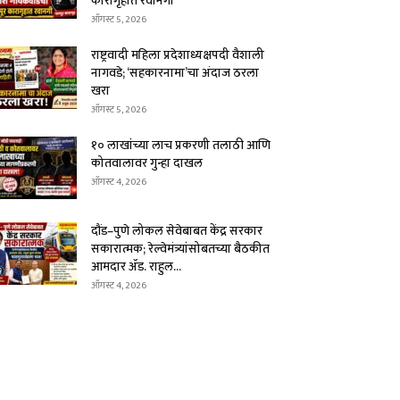
कारागृहात रवानगी
ऑगस्ट 5, 2026
राष्ट्रवादी महिला प्रदेशाध्यक्षपदी वैशाली
नागवडे; ‘सहकारनामा’चा अंदाज ठरला
खरा
ऑगस्ट 5, 2026
१० लाखांच्या लाच प्रकरणी तलाठी आणि
कोतवालावर गुन्हा दाखल
ऑगस्ट 4, 2026
दौंड–पुणे लोकल सेवेबाबत केंद्र सरकार
सकारात्मक; रेल्वेमंत्र्यांसोबतच्या बैठकीत
आमदार ॲड. राहुल...
ऑगस्ट 4, 2026