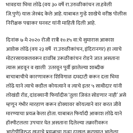
भावडया भिमा लोंढे (वय ३० वर्षे रा.उरुळीकांचन ता.हवेली
जि.पुणे) यास जेरबंद केले आहे. याबाबत गुन्हे शाखेचे वरीष्ठ पोलीस
निरीक्षक पद्माकर घनवट यांनी माहिती दिली आहे.
दिनांक ७ मे २०२० रोजी रात्री १०.१५ वा.चे सुमारास आकाश
अशोक लोंढे (वय २३ वर्षे रा.उरुळीकांचन, इंदिरानगर) हा त्याचे
मोटरसायकलवरून डाळींब उरूळीकांचन रोडने जात असताना
त्यास अडवून व खाली उतरवून पूर्वी झालेल्या शाब्दीक
बाचाबाचीचे कारणावरून शिविगाळ दमदाटी करून दत्ता भिमा
लोंढे याने त्याचे कडील कोयत्याने व त्याचे इतर ५ साथीदार यांनी
लोखंडी रॉड, दांडक्यानी फिर्यादीस ‘तुला जिवंत सोडणार नाही’ असे
म्हणून गंभीर मारहाण करून डोक्यावर कोयत्याने वार करत जीवे
मारण्याचा प्रयत्न केला होता. याबाबत फिर्यादी आकाश लोंढे याने
हॉस्पीटलला उपचार घेत असताना दिलेल्या तक्रारीवरून
आरोपींविरुद्ध खुनाचे प्रयत्नाचा गुन्हा दाखल करण्यात आलेला