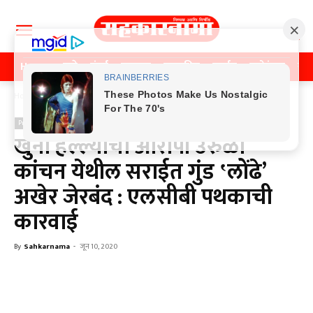
Home
पुणे
मुंबई
महाराष्ट्र
राजकीय
क्राईम
मनोरंजन
खे
Home
Previos News
Previos News
खुनी हल्ल्याचा आरोपी उरुळी
कांचन येथील सराईत गुंड ‛लोंढे’
अखेर जेरबंद : एलसीबी पथकाची
कारवाई
By
Sahkarnama
-
जून 10, 2020