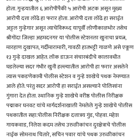
होता. गुन्हयातील ६ आरोपींपैकी ५ आरोपी अटक असून मुख्य
आरोपी दत्ता लोंढे हा फरार होता. आरोपी दत्ता लोंढे हा सराईत
अट्टल गुन्हेगार असून त्याचेविरूध्द यापूर्वी लोणीकाळभोर तसेच
श्रीगोंदा जिल्हा अहमदनगर या पोलीस स्टेशनला खुनाचा प्रयत्न,
मारहाण दुखापत, गर्दीमारामारी, गावठी हातभट्टी गाळणे असे एकूण
१३ गुन्हे दाखल आहेत. लॉक डाऊन संचारबंदीचे कालावधीत
घडलेल्या सदर गंभीर खुनी हल्ल्यातील आरोपी हा फरार असलेने
त्यास पकडणेकामी पोलीस स्टेशन व गुन्हे शाखेचे पथक नेमण्यात
आले होते. परंतु सदर आरोपी हा सराईत असल्याने पोलिसांना
गुंगारा देत होता. स्थानिक गुन्हे शाखेचे वरीष्ठ पोलीस निरीक्षक
पद्माकर घनवट यांचे मार्गदर्शनाखाली नेमलेले गुन्हे शाखेचे पोलीस
पथकातील सहा.पोलीस निरीक्षक दत्तात्रय गुंड, पोहवा. महेश
गायकवाड, निलेश कदम तसेच उरुळीकांचन दुरक्षेत्राचे पोलीस
नाईक सोमनाथ चितारे, सचिन पवार यांचे पथक उरुळीकांचन