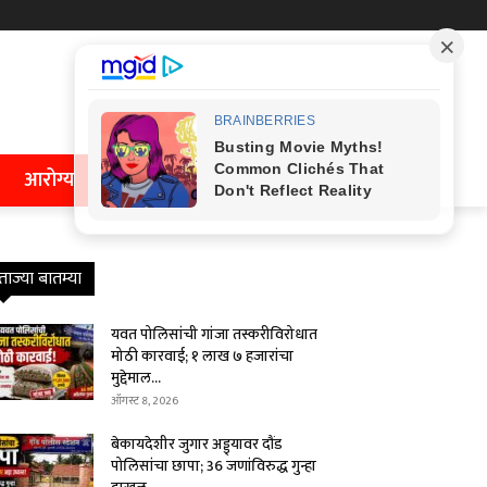
आरोग्य
ताज्या बातम्या
यवत पोलिसांची गांजा तस्करीविरोधात
मोठी कारवाई; १ लाख ७ हजारांचा
मुद्देमाल...
ऑगस्ट 8, 2026
बेकायदेशीर जुगार अड्ड्यावर दौंड
पोलिसांचा छापा; 36 जणांविरुद्ध गुन्हा