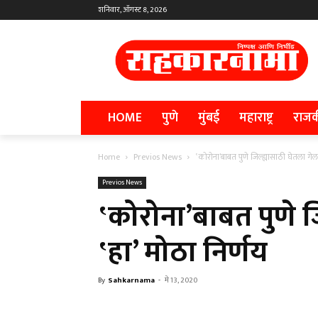
शनिवार, ऑगस्ट 8, 2026
HOME
पुणे
मुंबई
महाराष्ट्र
राज
Home
Previos News
‛कोरोना’बाबत पुणे जिल्ह्यासाठी घेतला गेला
Previos News
‛कोरोना’बाबत पुणे ज
‛हा’ मोठा निर्णय
By
Sahkarnama
-
मे 13, 2020