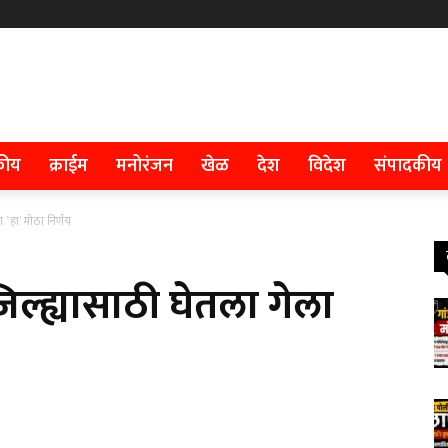
कीय
क्राईम
मनोरंजन
खेळ
देश
विदेश
संपादकीय
 ‛हा’ मोठा निर्णय
िल्ह्यासाठी घेतला गेला