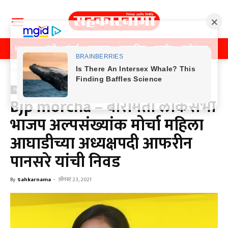
Home
पुणे
मुंबई
महाराष्ट्र
राजकीय
क्राईम
मनोरंजन
खे
Home
Previos News
Previos News
पुणे
Bjp morcha – बारामती लोकसभा
भाजप अल्पसंख्यांक मोर्चा महिला
आघाडीच्या अध्यक्षपदी आफरीन
पानसरे यांची निवड
By
Sahkarnama
-
ऑगस्ट 23, 2021