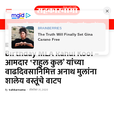
Home
पुणे
मुंबई
महाराष्ट्र
राजकीय
क्राईम
मनोरंजन
खे
Home
Previos News
Previos News
Birthday MLA Rahul Kool –
आमदार ‛राहुल कुल’ यांच्या
वाढदिवसानिमित्त अनाथ मुलांना
शालेय वस्तूंचे वाटप
By
Sahkarnama
-
ऑक्टोबर 31, 2020