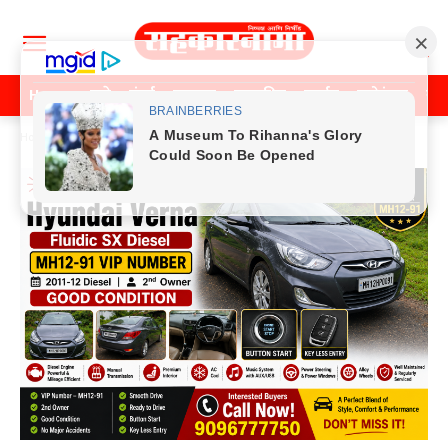
Home
पुणे
मुंबई
महाराष्ट्र
राजकीय
क्राईम
मनोरंजन
खे
Home
क्राईम