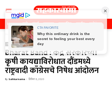
Home
पुणे
मुंबई
महाराष्ट्र
राजकीय
क्राईम
मनोरंजन
खे
Home
Previos News
Previos News
Bharat Band : केंद्र सरकारच्या
कृषी कायद्याविरोधात दौंडमध्ये
राष्ट्रवादी काँग्रेसचे निषेध आंदोलन
By
Sahkarnama
-
डिसेंबर 8, 2020