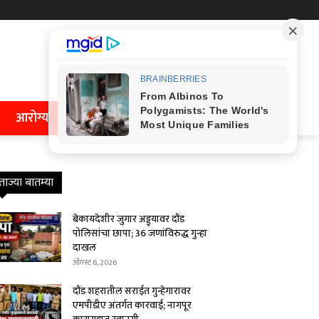
आरोग्य
ताज्या बातम्या
बेकायदेशीर जुगार अड्ड्यावर दौंड
पोलिसांचा छापा; 36 जणांविरुद्ध गुन्हा
दाखल
ऑगस्ट 6, 2026
दौंड शहरातील सराईत गुन्हेगारावर
एमपीडीए अंतर्गत कारवाई; नागपूर