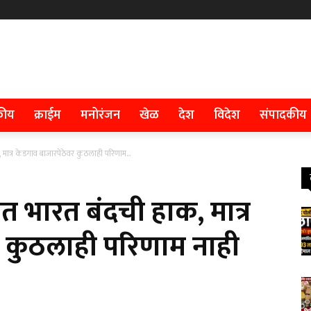
कीय
क्राईम
मनोरंजन
खेळ
देश
विदेश
संपादकीय
ात्र केडगाव बाजारपेठेवर कुठलाही परिणाम...
त भारत बंदची हाक, मात्र
र कुठलाही परिणाम नाही