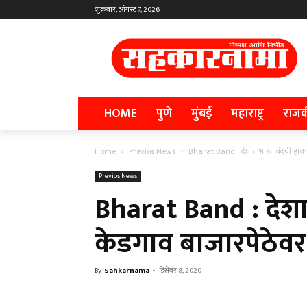
शुक्रवार, ऑगस्ट 7, 2026
HOME
पुणे
मुंबई
महाराष्ट्र
राज
Home
Previos News
Bharat Band : देशात भारत बंदची हाक, म
Previos News
Bharat Band : देशा
केडगाव बाजारपेठेव
By
Sahkarnama
-
डिसेंबर 8, 2020