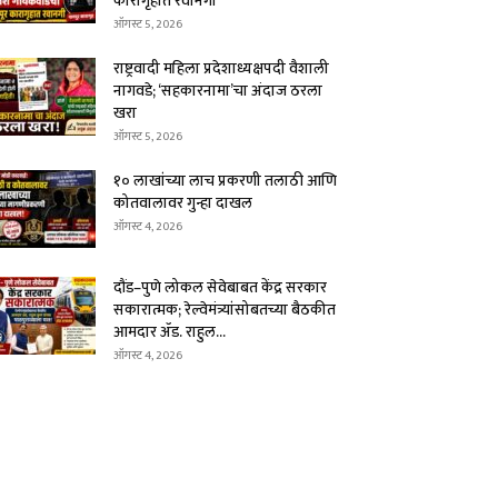
कारागृहात रवानगी
ऑगस्ट 5, 2026
राष्ट्रवादी महिला प्रदेशाध्यक्षपदी वैशाली
नागवडे; ‘सहकारनामा’चा अंदाज ठरला
खरा
ऑगस्ट 5, 2026
१० लाखांच्या लाच प्रकरणी तलाठी आणि
कोतवालावर गुन्हा दाखल
ऑगस्ट 4, 2026
दौंड–पुणे लोकल सेवेबाबत केंद्र सरकार
सकारात्मक; रेल्वेमंत्र्यांसोबतच्या बैठकीत
आमदार ॲड. राहुल...
ऑगस्ट 4, 2026