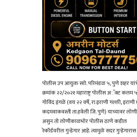
पोलीस उप आयुक्त साो. परिमंडळ ५, पुणे शहर य
क्रमांक २२/२०२१ महाराष्ट्र पोलीस अॅक्ट कलम ५
गोविंद इंगळे (वय २२ वर्षे, रा.इराणी गल्ली, इरा
कदमवाकवस्ती ता.हवेली जि. पुणे) याच्यावर लोणीक
असुन तो लोणीकाळभोर पोलीस ठाणे कडील
रेकॉर्डवरील गुन्हेगार आहे. त्यामुळे सदर गुन्हेग