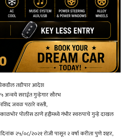
ांचेकडील तडीपार आदेश
५ अन्वये सराईत गुन्हेगार सौरभ
णी मशिद जवळ पठारे वस्ती,
ाळभोर पोलीस ठाणे हद्दीमध्ये गंभीर स्वरुपाचे गुन्हे दाखल
ारास दिनांक २५/०८/२०२१ रोजी पासून २ वर्षा करीता पुणे शहर,