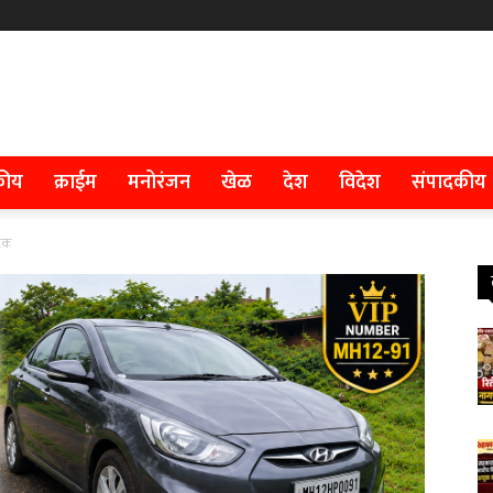
कीय
क्राईम
मनोरंजन
खेळ
देश
विदेश
संपादकीय
अटक