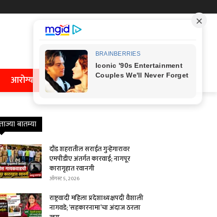
आरोग्य
ताज्या बातम्या
दौंड शहरातील सराईत गुन्हेगारावर
एमपीडीए अंतर्गत कारवाई; नागपूर
कारागृहात रवानगी
ऑगस्ट 5, 2026
राष्ट्रवादी महिला प्रदेशाध्यक्षपदी वैशाली
नागवडे; ‘सहकारनामा’चा अंदाज ठरला