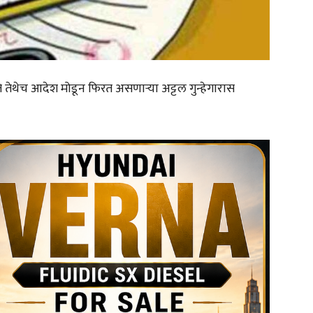
ोते तेथेच आदेश मोडून फिरत असणाऱ्या अट्टल गुन्हेगारास