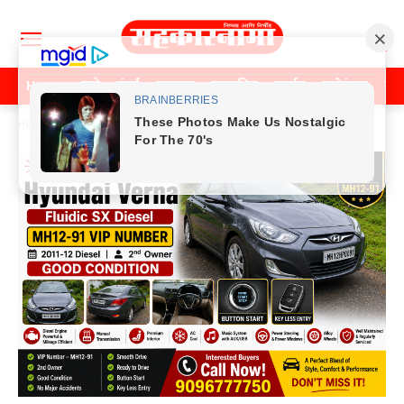
Home
पुणे
मुंबई
महाराष्ट्र
राजकीय
क्राईम
मनोरंजन
खे
Home
पुणे