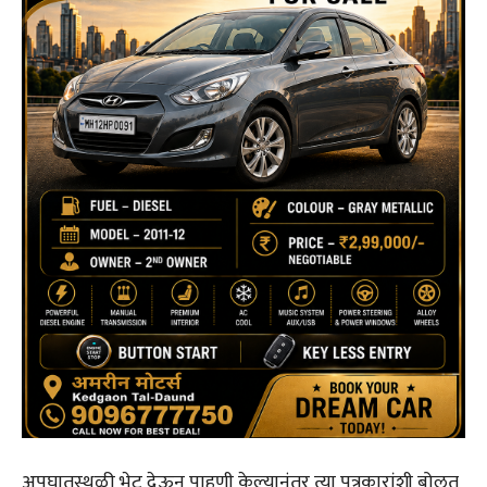
अपघातस्थळी भेट देऊन पाहणी केल्यानंतर त्या पत्रकारांशी बोलत