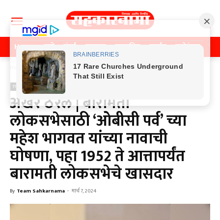
Home
पुणे
मुंबई
महाराष्ट्र
राजकीय
क्राईम
मनोरंजन
खे
Home
राजकीय
राजकीय
अखेर ठरलं | बारामती
लोकसभेसाठी ‘ओबीसी पर्व’ च्या
महेश भागवत यांच्या नावाची
घोषणा, पहा 1952 ते आत्तापर्यंत
बारामती लोकसभेचे खासदार
By
Team Sahkarnama
-
मार्च 7, 2024