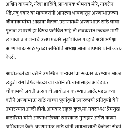
अश्विन वाघमारे, नरेश डाळिंबे, प्राध्यापक भीमराव मोरे, नागसेन
धेंडे,नंदू पवार या मान्यवरांनी आपल्या भाषणातून अण्णाभाऊंच्या
जीवनकार्याचा आढावा घेतला. उद्यानामध्ये अण्णाभाऊ साठे यांचा
पुतळा उभारणे हा विषय प्रलंबित आहे तो लवकरात लवकर मार्गी
लागावा व उद्यानाचे उत्तम प्रकारे सुशोभीकरण व्हावे अशी अपेक्षा
अण्णाभाऊ साठे पुतळा समितीचे अध्यक्ष आबा वाघमारे यांनी व्यक्त
केली.
आयोजकांच्या वतीने उपस्थित मान्यवरांचा सत्कार करण्यात आला.
लहुजी यंग ब्रिगेड मंडळाच्या वतीने डॉ. बाबासाहेब आंबेडकर
चौकामध्ये जयंती उत्सवाचे आयोजन करण्यात आले. मंडळाच्या
वतीने अण्णाभाऊ साठे यांच्या पूर्णाकृती स्मारकाची प्रतिकृती येथे
उभारण्यात आली होती. आमदार राहुल कुल,मा. नगराध्यक्ष प्रेमसुख
कटारिया यांनी अण्णाभाऊंच्या स्मारकास पुष्पहार अर्पण करून
अभिवादन केले. अण्णाभाऊ साठे यांनी समाजासाठी केलेला संघर्ष