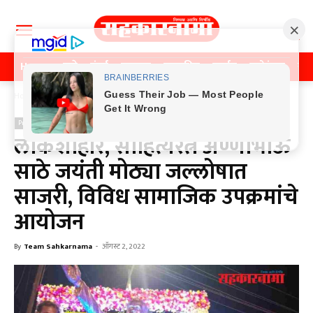
Home
पुणे
मुंबई
महाराष्ट्र
राजकीय
क्राईम
मनोरंजन
खे
Home
Previos News
Previos News
लोकशाहीर, साहित्यरत्न अण्णाभाऊ
साठे जयंती मोठ्या जल्लोषात
साजरी, विविध सामाजिक उपक्रमांचे
आयोजन
By
Team Sahkarnama
-
ऑगस्ट 2, 2022