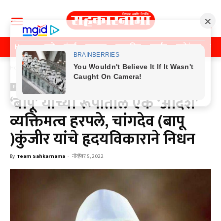
Home
पुणे
मुंबई
महाराष्ट्र
राजकीय
क्राईम
मनोरंजन
खे
Home
Previos News
Previos News
‘बापू’ यांच्या रूपातील एक ‘आदर्श’
व्यक्तिमत्व हरपले, चांगदेव (बापू
)कुंजीर यांचे हृदयविकाराने निधन
By
Team Sahkarnama
-
नोव्हेंबर 5, 2022