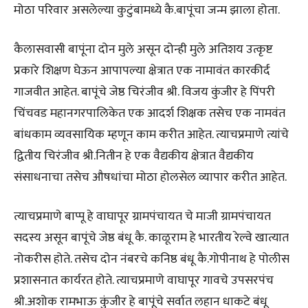
मोठा परिवार असलेल्या कुटुंबामध्ये कै.बापूंचा जन्म झाला होता.
कैलासवासी बापूंना दोन मुले असून दोन्ही मुले अतिशय उत्कृष्ट
प्रकारे शिक्षण घेऊन आपापल्या क्षेत्रात एक नामावंत कारकीर्द
गाजवीत आहेत. बापूंचे जेष्ठ चिरंजीव श्री. विजय कुंजीर हे पिंपरी
चिंचवड महानगरपालिकेत एक आदर्श शिक्षक तसेच एक नामवंत
बांधकाम व्यवसायिक म्हणून काम करीत आहेत. त्याचप्रमाणे त्यांचे
द्वितीय चिरंजीव श्री.नितीन हे एक वैद्यकीय क्षेत्रात वैद्यकीय
संसाधनाचा तसेच औषधांचा मोठा होलसेल व्यापार करीत आहेत.
त्याचप्रमाणे बाप्पू हे वाघापूर ग्रामपंचायत चे माजी ग्रामपंचायत
सदस्य असून बापूंचे जेष्ठ बंधू कै. काळूराम हे भारतीय रेल्वे खात्यात
नोकरीस होते. तसेच दोन नंबरचे कनिष्ठ बंधू कै.गोपीनाथ हे पोलीस
प्रशासनात कार्यरत होते. त्याचप्रमाणे वाघापूर गावचे उपसरपंच
श्री.अशोक रामभाऊ कुंजीर हे बापूंचे सर्वात लहान धाकटे बंधू