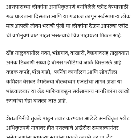
आसपासच्या लोकांना अनधिकृतपणे बनविलेले प्लॉट घेण्यासाठी
गळ घालताना दिसतात आणि या गळाला लागून सर्वसामान्य लोक
मात्र आपली जीवन भराची पुंजी या लोकांना देऊन आपल्या प्लॉट
ची वर्षानुवर्षे वाट पाहत असल्याचे चित्र पाहायला मिळत आहे.
दौंड तालुक्यातील यवत, भांडगाव, वाखारी, केडगावसह तालुक्यात
अनेक ठिकाणी सध्या हे बोगस प्लॉटिंगचे जाळे विस्तारले आहे.
कडक कपडे, पॉश गाडी, फर्निश कार्यालय आणि सोबतीला
कमिशन बेसवर नेमलेल्या बोलबच्चन एजंटांचा ताफा अशा या
भांडवालवार या लँड माफियांकडून सर्वसामान्य नागरिकांना लाखो
रुपयांचा गंडा घातला जात आहे.
शेतजमिनीचे तुकडे पाडून तयार करण्यात आलेले अनधिकृत प्लॉट
अधिकृतपणे नावावर होत नसल्याचे अखेरीस समजल्यानंतर
अनेकजणांना आपल्या स्वप्नांना मुकावे लागते. बरं या लँड