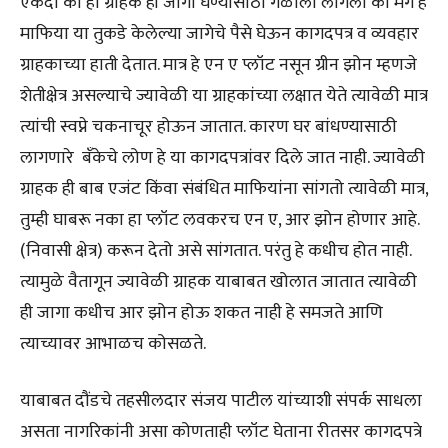
एकदा का हा ग्राहक ही जागा घेण्यासाठी गळाला लागला की मग हे
माफिया या तुकडे केलेल्या जागेचे पैसे घेऊन कागदपत्र व व्यवहार
ग्राहकाच्या हाती देतात. मात्र हे एन ए प्लॉट नसून ग्रीन झोन म्हणजे
शेतीक्षेत्र असल्याचे ज्यावेळी या ग्राहकांच्या लक्षात येते त्यावेळी मात्र
त्यांची स्वप्ने चकनाचूर होऊन जातात. कारण घर बांधण्यासाठी
लागणारे बँकेचे लोण हे या कागदपत्रांवर दिले जात नाही. ज्यावेळी
ग्राहक ही बाब एजंट किंवा संबंधित माफियांना सांगतो त्यावेळी मात्र,
तुम्ही घाबरू नका हा प्लॉट लवकरच एन ए, आर झोन होणार आहे.
(निवासी क्षेत्र) करून देतो असे सांगतात. परंतु हे कधीच होत नाही.
त्यामुळे वैतागून ज्यावेळी ग्राहक याबाबत खोलात जातात त्यावेळी
ही जागा कधीच आर झोन होऊ शकत नाही हे समजते आणि
त्याच्यावर आभाळच कोसळते.
याबाबत दौंडचे तहसीलदार संजय पाटील यांच्याशी संपर्क साधला
असता नागरिकांनी असा कोणताही प्लॉट घेताना रीतसर कागदपत्रे