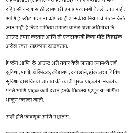
राहण्यासाठी (रहिवास वसाहतसाठी) विक्री करतात. यामध्ये
रहिवासी करणासाठी लागणारी एन ए परवानगी घेतली जात नाही.
आणि हे प्लॉट पडताना कोणत्याही शासकीय नियमांचे पालन केले
जात नाही. हे लॅण्ड माफिया मनाला वाटेल असा जमिनीचा ले-
आऊट तयार करतात आणि तो एजंटाकरवी किंवा मोठे गिऱ्हाईक
असेल स्वतः ग्राहकांना दाखवतात.
हे प्लॅन आणि ले-आऊट असे तयार केले जातात ज्यामध्ये सर्व
सुविधा, पाणी, हॉस्पिटल, क्रीडांगण, दवाखाने, हॉल अशा विविध
सुविधा दाखविल्या जातात की त्याची भुरळ ग्राहकांना नक्कीच
पडते आणि ग्राहक कमी दरात इतके मिळतेय म्हणून या गोष्टींना
भाळून फसला जातो.
अशी होते फावणूक आणि पश्चाताप..