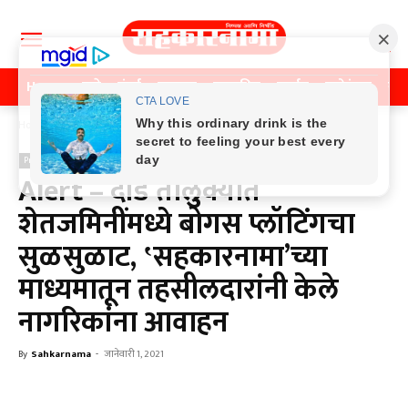
Home
पुणे
मुंबई
महाराष्ट्र
राजकीय
क्राईम
मनोरंजन
खे
Home
Previos News
Previos News
Alert – दौंड तालुक्यात
शेतजमिनींमध्ये बोगस प्लॉटिंगचा
सुळसुळाट, ‛सहकारनामा’च्या
माध्यमातून तहसीलदारांनी केले
नागरिकांना आवाहन
By
Sahkarnama
-
जानेवारी 1, 2021