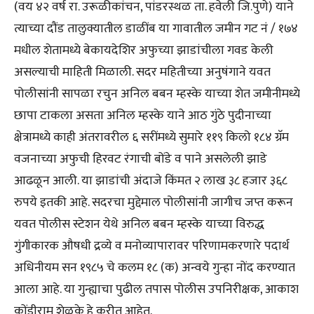
(वय ४२ वर्ष रा. उरूळीकांचन, पांडरस्थळ ता. हवेली जि.पुणे) याने
त्याच्या दौंड तालुक्यातील डाळींब या गावातील जमीन गट नं / १७४
मधील शेतामध्ये बेकायदेशिर अफुच्या झाडांचीला गवड केली
असल्याची माहिती मिळाली. सदर महितीच्या अनुषंगाने यवत
पोलीसांनी सापळा रचुन अनिल बबन म्हस्के याच्या शेत जमीनीमध्ये
छापा टाकला असता अनिल म्हस्के याने आठ गुंठे पुदीनाच्या
क्षेत्रामध्ये काही अंतरावरील ६ सरींमध्ये सुमारे ११९ किलो १८४ ग्रॅम
वजनाच्या अफुची हिरवट रंगाची बोंडे व पाने असलेली झाडे
आढळून आली. या झाडांची अंदाजे किंमत २ लाख ३८ हजार ३६८
रुपये इतकी आहे. सदरचा मुद्देमाल पोलीसांनी जागीच जप्त करून
यवत पोलीस स्टेशन येथे अनिल बबन म्हस्के याच्या विरुद्ध
गुंगीकारक औषधी द्रव्ये व मनोव्यापारावर परिणामकरणारे पदार्थ
अधिनीयम सन १९८५ चे कलम १८ (क) अन्वये गुन्हा नोंद करण्यात
आला आहे. या गुन्ह्याचा पुढील तपास पोलीस उपनिरीक्षक, आकाश
कोंडीराम शेळके हे करीत आहेत.