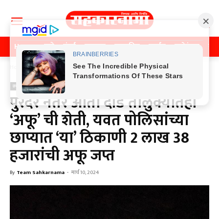
Home
पुणे
मुंबई
महाराष्ट्र
राजकीय
क्राईम
मनोरंजन
खे
Home
क्राईम
क्राईम
पुरंदर नंतर आता दौंड तालुक्यातही
‘अफू’ ची शेती, यवत पोलिसांच्या
छाप्यात ‘या’ ठिकाणी 2 लाख 38
हजारांची अफू जप्त
By
Team Sahkarnama
-
मार्च 10, 2024