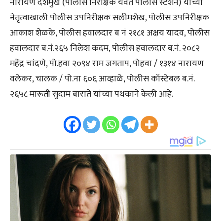
नारायण देशमुख (पोलीस निरीक्षक यवत पोलीस स्टेशन) यांच्या
नेतृत्वाखाली पोलीस उपनिरीक्षक सलीमशेख, पोलीस उपनिरीक्षक
आकाश शेळके, पोलीस हवालदार ब नं २१८१ अक्षय यादव, पोलीस
हवालदार ब.नं.२६५ निलेश कदम, पोलीस हवालदार ब.नं. २०८२
महेंद्र चांदणे, पो.हवा २०९४ राम जगताप, पोहवा / १३१४ नारायण
वलेकर, चालक / पो.ना ६०६ आव्हाळे, पोलीस कॉस्टेबल ब.नं.
२६५८ मारूती सुदाम बाराते यांच्या पथकाने केली आहे.