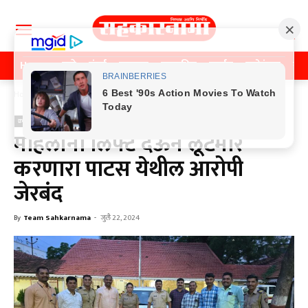
Home
पुणे
मुंबई
महाराष्ट्र
राजकीय
क्राईम
मनोरंजन
खे
Home
क्राईम
क्राईम
महिलांना लिफ्ट देऊन लूटमार
करणारा पाटस येथील आरोपी
जेरबंद
By
Team Sahkarnama
-
जुलै 22, 2024