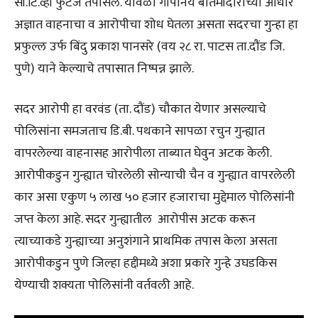
सी.टि.व्ही फुटेज तपासले. यावेळी गोपनिय बातमीदाराच्या आधारे
अज्ञात वाहनाचा व आरोपीचा शोध घेतला असता सदरचा गुन्हा हा
प्रफुल्ल उर्फ बिंदु प्रकाश पानसरे (वय २८ रा. पाटस ता.दौंड जि.
पुणे) याने केल्याचे तपासात निष्पन्न झाले.
सदर आरोपी हा वरवंड (ता. दौंड) चौकात येणार असल्याचे
पोलिसांना समजताच डि.बी. पथकाने सापळा रचुन गुन्ह्यात
वापरलेल्या वाहनासह आरोपीला ताब्यात घेवुन अटक केली.
आरोपीकडुन गुन्ह्यात चोरलेली सोन्याची चैन व गुन्ह्यात वापरलेली
कार असा एकुण ५ लाख ५० हजार हजाराचा मुद्देमाल पोलिसांनी
जप्त केला आहे. सदर गुन्ह्यातील आरोपीस अटक करून
त्याच्याकडे गुन्ह्याच्या अनुशंगाने प्राथमिक तपास केला असता
आरोपीकडुन पुणे जिल्हा हद्दीमध्ये अशा प्रकारे गुन्हे उघडकिस
येण्याची शक्यता पोलिसांनी वर्तवली आहे.