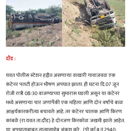
दौंड :
यवत पोलीस स्टेशन हद्दीत असणाऱ्या वाखारी गावाजवळ एक
कंटेनर पलटी होऊन भीषण अपघात झाला. ही घटना दि.07 जून
रोजी रात्री 08ः30 वाजण्याच्या सुमारास घडली असून या कंटेनर
मध्ये असणाऱ्या चार जणांपैकी एक महिला आणि दोन वर्षांचे बाळ
आश्चर्यकारकरीत्या बचावले आहे. तर कंटेनर चालक आणि किरण
कांबळे (रा.यवत ता.दौंड) हे दोनजण किरकोळ जखमी झाले आहेत.
या अपघाताबाबत तात्यासाहेब अंकुश करे, (पो.काॅ.ब.नं.2940,