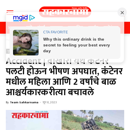
Home
पुणे
मुंबई
महाराष्ट्र
राजकीय
क्राईम
मनोरंजन
खे
Home
पुणे
पुणे
Accident | वाखारी येथे कंटेनर
पलटी होऊन भीषण अपघात, कंटेनर
मधील महिला आणि 2 वर्षांचे बाळ
आश्चर्यकारकरीत्या बचावले
By
Team Sahkarnama
-
जून 8, 2023