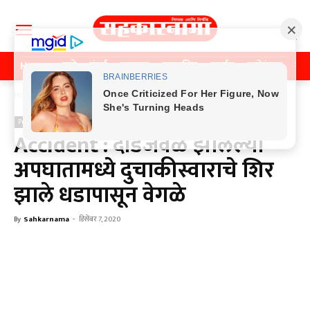
Home
पुणे
मुंबई
महाराष्ट्र
राजकीय
क्राईम
मनोरंजन
खे
Home
Previos News
Previos News
Accident : दौंडजवळ झालेल्या
अपघातामध्ये दुचाकीस्वाराचे शिर
झाले धडापासून वेगळे
By
Sahkarnama
-
डिसेंबर 7, 2020