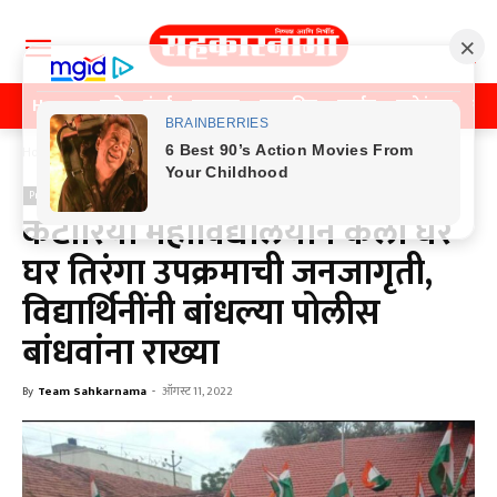
Home
पुणे
मुंबई
महाराष्ट्र
राजकीय
क्राईम
मनोरंजन
खे
Home
Previos News
Previos News
कटारिया महाविद्यालयाने केली घर
घर तिरंगा उपक्रमाची जनजागृती,
विद्यार्थिनींनी बांधल्या पोलीस
बांधवांना राख्या
By
Team Sahkarnama
-
ऑगस्ट 11, 2022