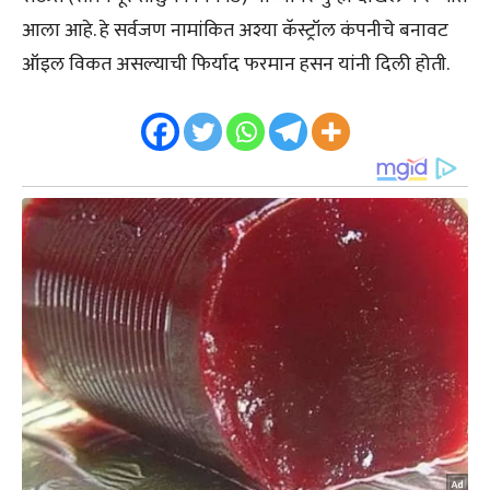
आला आहे. हे सर्वजण नामांकित अश्या कॅस्ट्रॉल कंपनीचे बनावट
ऑइल विकत असल्याची फिर्याद फरमान हसन यांनी दिली होती.