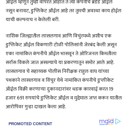
ऑईल म्हणून तुम्ही वापरत आहात ते त्या कंपनीचे ब्रँडेड ऑईल
नसून बनावट, डुप्लिकेट ऑईल आहे तर तुमची अवस्था काय होईल
याची कल्पनाच न केलेली बरी.
नाशिक जिल्ह्यातील लासलगाव आणि विचुंरमध्ये अशीच एक
डुप्लिकेट ऑईल विकणारी टोळी पोलिसांनी जेरबंद केली असून
एका नामांकित कंपनीचे ऑईल भासवून ते ओरिजनल किमतीला
सर्रास विकले जात असल्याचे या प्रकरणातून समोर आले आहे.
लासलगाव चे सहाय्यक पोलीस निरीक्षक राहुल वाघ यांच्या
पथकाने लासलगाव व विंचुर येथे नामांकित कंपनीचे डुप्लीकेट
ॲाईल विक्री करणाऱ्या दुकानदारांवर धडक कारवाई करत 19
हजार 691 रुपयांचे डुप्लिकेट ऑईल व मुद्देमाल जप्त करून यातील
आरोपिंवर गुन्हा दाखल केला आहे.