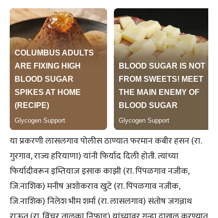
या प्रकरणी लासलगाव पोलीस ठाण्यात फरमान कबीर हसन (रा.
गुरगाव, राज्य हरियाणा) यांनी फिर्याद दिली होती. त्यांच्या
फिर्यादीवरून इम्तियाज इसाक काझी (रा. पिंपळगाव नजीक,
जि.नाशिक) मनीष अशोकराव खुटे (रा. पिंपळगाव नजीक,
जि.नाशिक) निलेश भीम शर्मा (रा. लासलगाव) संतोष जगन्नाथ
राऊत (रा. विंचूर तालुका निफाड) यांच्यावर गुन्हा दाखल करण्यात