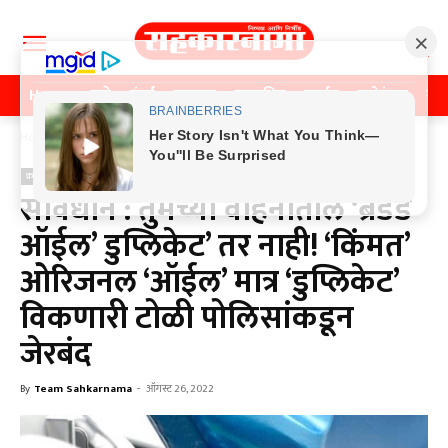
Home
पुणे
मुंबई
महाराष्ट्र
राजकीय
क्राईम
मनोरंजन
खे
Home
क्राईम
क्राईम
सावधान : तुमच्या वाहनातील ‘ब्रँडेड
ऑईल’ डुप्लिकेट’ तर नाही! ‘किंमत’
ओरिजनल ‘ऑईल’ मात्र ‘डुप्लिकेट’
विकणारी टोळी पोलिसांकडून
जेरबंद
By
Team Sahkarnama
-
ऑगस्ट 26, 2022