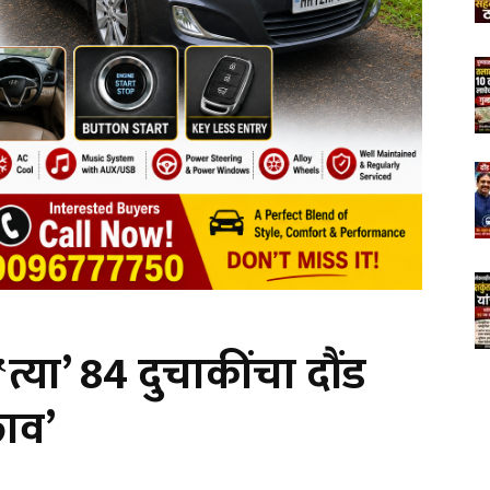
्या’ 84 दुचाकींचा दौंड
ाव’