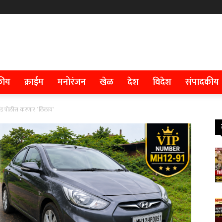
कीय
क्राईम
मनोरंजन
खेळ
देश
विदेश
संपादकीय
दौंड पोलीस करणार ‛लिलाव’