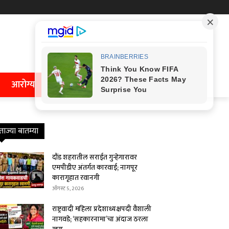
आरोग्य
ताज्या बातम्या
दौंड शहरातील सराईत गुन्हेगारावर
एमपीडीए अंतर्गत कारवाई; नागपूर
कारागृहात रवानगी
ऑगस्ट 5, 2026
राष्ट्रवादी महिला प्रदेशाध्यक्षपदी वैशाली
नागवडे; ‘सहकारनामा’चा अंदाज ठरला