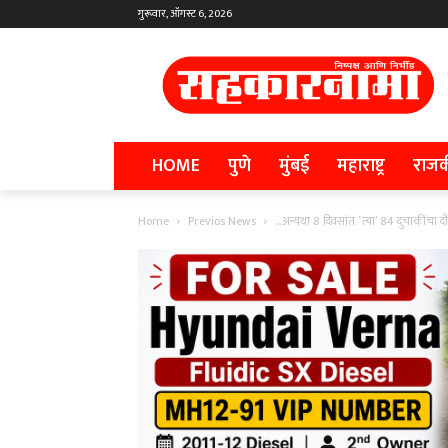
गुरूवार, ऑगस्ट 6, 2026
HOME
पुणे
मुंबई
महाराष्ट्र
राज
Home
Previos News
…अन्यथा 8 दिवसांत ‛त्या’ 84 दुचाकींचा 