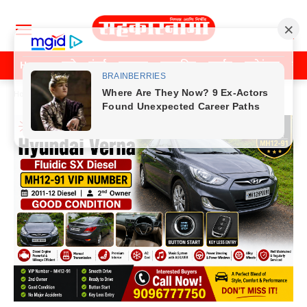
Home
पुणे
मुंबई
महाराष्ट्र
राजकीय
क्राईम
मनोरंजन
खे
Home
Previos News