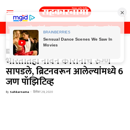
Home
पुणे
मुंबई
महाराष्ट्र
राजकीय
क्राईम
मनोरंजन
खे
Home
Previos News
Previos News
भारतातही नविन कोरोनाचे रुग्ण
सापडले, ब्रिटनवरून आलेल्यांमध्ये 6
जण पॉझिटिव्ह
By
Sahkarnama
-
डिसेंबर 29, 2020