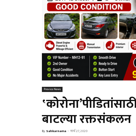
Previos News
‛कोरोना’पीडितांसाठी 
बाटल्या रक्तसंकलन
By
Sahkarnama
-
मार्च 27, 2020