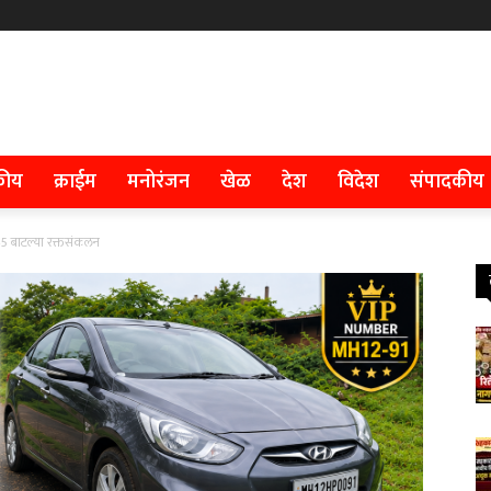
कीय
क्राईम
मनोरंजन
खेळ
देश
विदेश
संपादकीय
 145 बाटल्या रक्तसंकलन