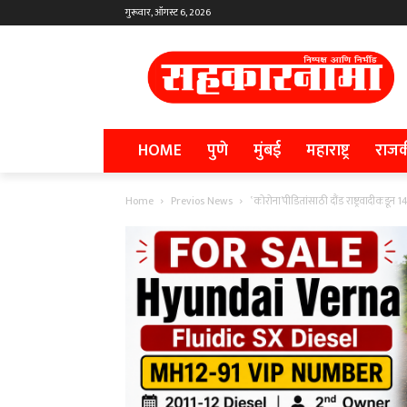
गुरूवार, ऑगस्ट 6, 2026
HOME
पुणे
मुंबई
महाराष्ट्र
राज
Home
Previos News
‛कोरोना’पीडितांसाठी दौंड राष्ट्रवादीकडून