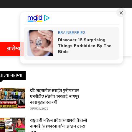
आरोग्य
ताज्या बातम्या
दौंड शहरातील सराईत गुन्हेगारावर
एमपीडीए अंतर्गत कारवाई; नागपूर
कारागृहात रवानगी
ऑगस्ट 5, 2026
राष्ट्रवादी महिला प्रदेशाध्यक्षपदी वैशाली
नागवडे; ‘सहकारनामा’चा अंदाज ठरला