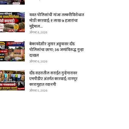
यवत पोलिसांची गांजा तस्करीविरोधात
मोठी कारवाई; १ लाख ७ हजारांचा
मुद्देमाल...
ऑगस्ट 8, 2026
बेकायदेशीर जुगार अड्ड्यावर दौंड
पोलिसांचा छापा; 36 जणांविरुद्ध गुन्हा
दाखल
ऑगस्ट 6, 2026
दौंड शहरातील सराईत गुन्हेगारावर
एमपीडीए अंतर्गत कारवाई; नागपूर
कारागृहात रवानगी
ऑगस्ट 5, 2026