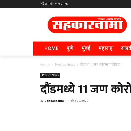
रविवार, ऑगस्ट 9, 2026
HOME
पुणे
मुंबई
महाराष्ट्र
राज
Home
Previos News
दौंडमध्ये 11 जण कोरोना पॉझिटिव्ह
Previos News
दौंडमध्ये 11 जण कोर
By
Sahkarnama
-
नोव्हेंबर 20, 2020