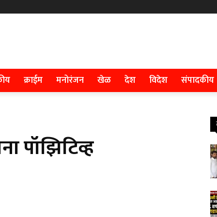
कीय
क्राईम
मनोरंजन
खेळ
देश
विदेश
संपादकीय
ोना पॉझिटिव्ह