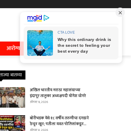
आरोग्य
ताज्या बातम्या
अखिल भारतीय मराठा महासंघाच्या
इंदापूर तालुका अध्यक्षपदी योगेश घोगरे
ऑगस्ट 9, 2026
बोरीभडक येथे १८ वर्षीय तरुणीचा दगडाने
ठेचून खून; पतीला यवत पोलिसांकडून...
ऑगस्ट 8, 2026