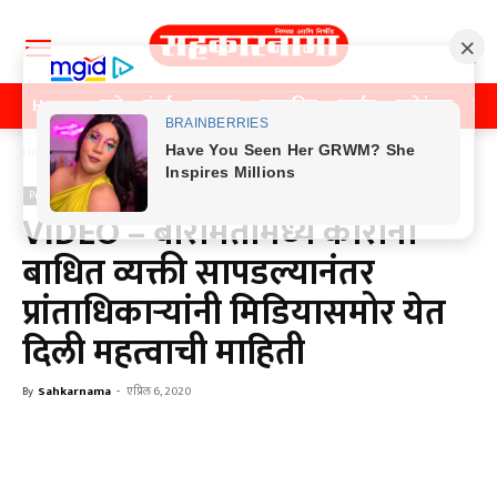
Home
पुणे
मुंबई
महाराष्ट्र
राजकीय
क्राईम
मनोरंजन
खे
Home
Previos News
Previos News
VIDEO – बारामतीमध्ये कोरोना
बाधित व्यक्ती सापडल्यानंतर
प्रांताधिकाऱ्यांनी मिडियासमोर येत
दिली महत्वाची माहिती
By
Sahkarnama
-
एप्रिल 6, 2020