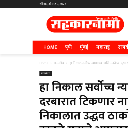
रविवार, ऑगस्ट 9, 2026
HOME
पुणे
मुंबई
महाराष्ट्र
राज
Home
राजकीय
हा निकाल सर्वोच्च न्यायालय आणि जनतेच्या दरबार
राजकीय
हा निकाल सर्वोच्च 
दरबारात टिकणार नाह
निकालात उद्धव ठाकरे 