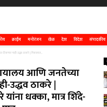
कीय
क्राईम
मनोरंजन
खेळ
देश
विदेश
संपादकीय
ात टिकणार नाही-उद्धव ठाकरे | निकालात...
न्यायालय आणि जनतेच्या
ी-उद्धव ठाकरे |
यांना धक्का, मात्र शिंदे-