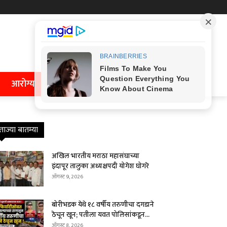
आरोग्य
ताज्या बातम्या
अखिल भारतीय मराठा महासंघाच्या
इंदापूर तालुका अध्यक्षपदी योगेश घोगरे
ऑगस्ट 9, 2026
बोरीभडक येथे १८ वर्षीय तरुणीचा दगडाने
ठेचून खून; पतीला यवत पोलिसांकडून...
ऑगस्ट 8, 2026