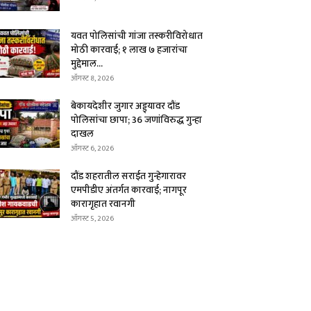
यवत पोलिसांची गांजा तस्करीविरोधात
मोठी कारवाई; १ लाख ७ हजारांचा
मुद्देमाल...
ऑगस्ट 8, 2026
बेकायदेशीर जुगार अड्ड्यावर दौंड
पोलिसांचा छापा; 36 जणांविरुद्ध गुन्हा
दाखल
ऑगस्ट 6, 2026
दौंड शहरातील सराईत गुन्हेगारावर
एमपीडीए अंतर्गत कारवाई; नागपूर
कारागृहात रवानगी
ऑगस्ट 5, 2026