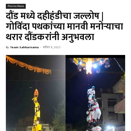
Previos News
दौंड मध्ये दहीहंडीचा जल्लोष |
गोविंदा पथकांच्या मानवी मनोऱ्याचा
थरार दौंडकरांनी अनुभवला
By
Team Sahkarnama
-
सप्टेंबर 8, 2023