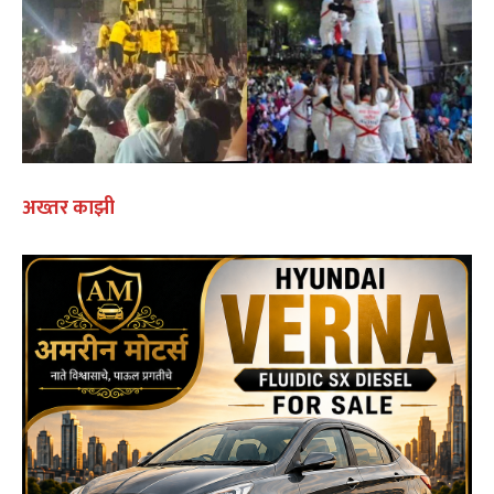
अख्तर काझी