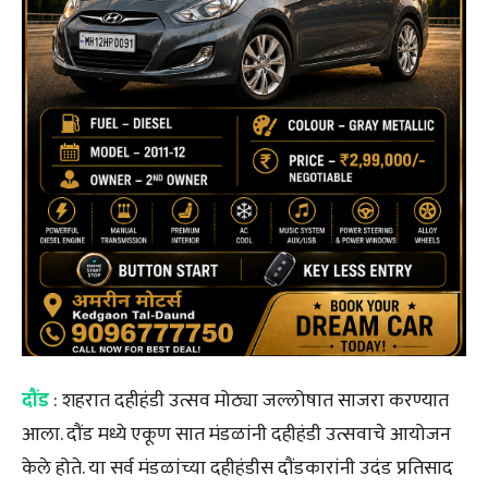
दौंड
: शहरात दहीहंडी उत्सव मोठ्या जल्लोषात साजरा करण्यात
आला. दौंड मध्ये एकूण सात मंडळांनी दहीहंडी उत्सवाचे आयोजन
केले होते. या सर्व मंडळांच्या दहीहंडीस दौंडकारांनी उदंड प्रतिसाद