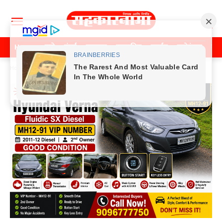
Home
पुणे
मुंबई
महाराष्ट्र
राजकीय
क्राईम
मनोरंजन
खे
Home
Previos News