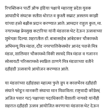
रिपब्लिकन पार्टी ऑफ इंडिया पक्षाचे महाराष्ट्र प्रदेश युवक
आघाडीचे संघटक सतीश थोरात व कुस्ती सम्राट असलम काझी
यांच्या हस्ते बक्षीस प्रदान करण्यात आले. आमदार राहुल कुल, मा.
नगराध्यक्ष प्रेमसुख कटारिया यांनी मंडळास भेट देऊन उत्सवाच्या
शुभेच्छा दिल्या. शहरातील डॉ. बाबासाहेब आंबेडकर चौकामध्ये
अभिमन्यू मित्र मंडळ, दौंड नगरपालिकेसमोर आनंद पळसे मित्र
मंडळ, शालिमार चौकामध्ये विकी सरवदे मित्र मंडळ व गजानन
सोसायटी परिसरामध्ये स्वप्निल ठाणगे मित्र मंडळाच्या वतीने
दहीहंडी उत्सवाचे आयोजन करण्यात आले.
या मंडळांच्या दहीहंड्या महात्मा फुले ग्रुप व काळभैरव दहीहंडी
संघाने फोडून मानकरी संघाचा मान मिळविला. राष्ट्रवादी काँग्रेस(
अजित पवार गट) पक्षाच्या पदाधिकारी वैशाली नागवडे यांनीही
शहरात दहीहंडी उत्सव आयोजित करणाऱ्या मंडळास भेट देऊन