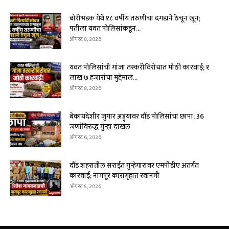
बोरीभडक येथे १८ वर्षीय तरुणीचा दगडाने ठेचून खून;
पतीला यवत पोलिसांकडून...
ऑगस्ट 8, 2026
यवत पोलिसांची गांजा तस्करीविरोधात मोठी कारवाई; १
लाख ७ हजारांचा मुद्देमाल...
ऑगस्ट 8, 2026
बेकायदेशीर जुगार अड्ड्यावर दौंड पोलिसांचा छापा; 36
जणांविरुद्ध गुन्हा दाखल
ऑगस्ट 6, 2026
दौंड शहरातील सराईत गुन्हेगारावर एमपीडीए अंतर्गत
कारवाई; नागपूर कारागृहात रवानगी
ऑगस्ट 5, 2026