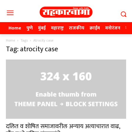
Home
पुणे
मुंबई
महाराष्ट्र
राजकीय
क्राईम
मनोरंजन
खे
Home
Tags
Atrocity case
Tag: atrocity case
दलित व शोषित समाजावरील अन्याय अत्याचारात वाढ,