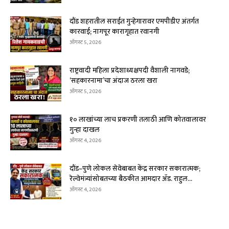
दौंड शहरातील सराईत गुन्हेगारावर एमपीडीए अंतर्गत
कारवाई; नागपूर कारागृहात रवानगी
ऑगस्ट 5, 2026
राष्ट्रवादी महिला प्रदेशाध्यक्षपदी वैशाली नागवडे;
‘सहकारनामा’चा अंदाज ठरला खरा
ऑगस्ट 5, 2026
१० लाखांच्या लाच प्रकरणी तलाठी आणि कोतवालावर
गुन्हा दाखल
ऑगस्ट 4, 2026
दौंड–पुणे लोकल सेवेबाबत केंद्र सरकार सकारात्मक;
रेल्वेमंत्र्यांसोबतच्या बैठकीत आमदार ॲड. राहुल...
ऑगस्ट 4, 2026