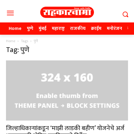
Home
पुणे
मुंबई
महाराष्ट्र
राजकीय
क्राईम
मनोरंजन
खे
Home
Tags
पुणे
Tag: पुणे
जिल्हाधिकाऱ्यांकडून ‘माझी लाडकी बहीण’ योजनेचे अर्ज