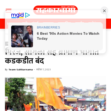
Home
पुणे
मुंबई
महाराष्ट्र
राजकीय
क्राईम
मनोरंजन
खे
Home
Previos News
Previos News
मिरज, सांगली सह ग्रामीण भागात
कडकडीत बंद
By
Team Sahkarnama
-
सप्टेंबर 7, 2023