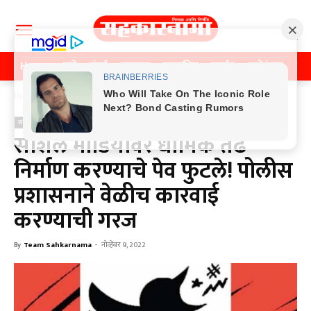
Home
पुणे
मुंबई
महाराष्ट्र
राजकीय
क्राईम
मनोरंजन
खे
Home
संपादकीय
संपादकीय
सोशल मीडियावर धार्मिक तेढ
निर्माण करण्याचे पेव फुटले! पोलीस
प्रशासनाने वेळीच कारवाई
करण्याची गरज
By
Team Sahkarnama
-
नोव्हेंबर 9, 2022