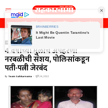
Home
पुणे
मुंबई
महाराष्ट्र
राजकीय
क्राईम
मनोरंजन
खे
Home
क्राईम
क्राईम
4 वर्षांच्या मुलीचे अपहरण!
नरबळीची संशय, पोलिसांकडून
पती-पत्नी जेरबंद
By
Team Sahkarnama
-
जुलै 24, 2022