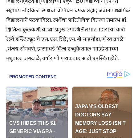
विद्यालय(बेटवाडी) शाळांच्या एकूण 150 विद्यार्थ्यांनी स्पर्धेत
सहभाग नोंदविला. स्पर्धेचा चॅम्पियन चषक शहीद जवान माध्यमिक
विद्यालयाने पटकाविला. स्पर्धेचा पारितोषिक वितरण समारंभ डॉ.
क्षितिजा कुलकर्णी यांच्या प्रमुख उपस्थितीत पार पडला.या वेळी
रेल्वे इन्स्टिट्यूट चे एस. एस. शिंदे, एन. बी. नाडगौडा, गौरव ढवळे
,संजय सोनवणे, इन्स्पायर्ड विंग्ज एज्युकेशनल फाउंडेशनच्या
मधुबाला जगदाळे, वर्षाराणी गायकवाड आदी उपस्थित होते.