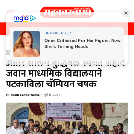
Home
पुणे
मुंबई
महाराष्ट्र
राजकीय
क्राईम
मनोरंजन
खे
Home
Previos News
Previos News
आंतर शालेय बुद्धिबळ स्पर्धेत शहीद
जवान माध्यमिक विद्यालयाने
पटकाविला चॅम्पियन चषक
By
Team Sahkarnama
-
जुलै 15, 2024