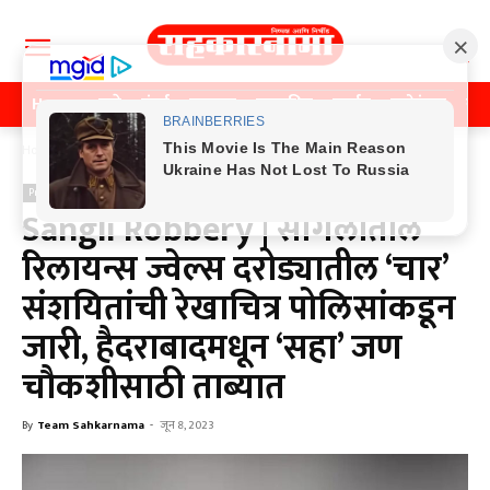
Home
पुणे
मुंबई
महाराष्ट्र
राजकीय
क्राईम
मनोरंजन
खे
Home
Previos News
Previos News
Sangli Robbery | सांगलीतील
रिलायन्स ज्वेल्स दरोड्यातील ‘चार’
संशयितांची रेखाचित्र पोलिसांकडून
जारी, हैदराबादमधून ‘सहा’ जण
चौकशीसाठी ताब्यात
By
Team Sahkarnama
-
जून 8, 2023