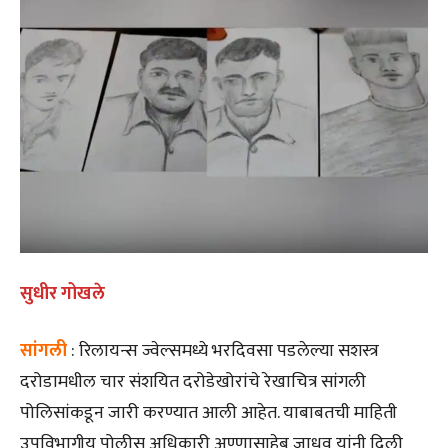
सुधीर गोखले
सांगली
: रिलायन्स ज्वेल्समध्ये भरदिवसा पडलेल्या सशस्त्र
दरोडामधील चार संशयित दरोडेखोरांचे रेखाचित्र सांगली
पोलिसांकडून जारी करण्यात आली आहेत. याबाबतची माहिती
उपविभागीय पोलीस अधिकारी अण्णासाहेब जाधव यांनी दिली