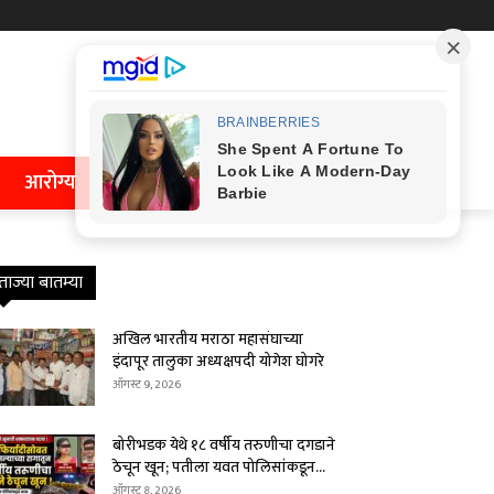
आरोग्य
ताज्या बातम्या
अखिल भारतीय मराठा महासंघाच्या
इंदापूर तालुका अध्यक्षपदी योगेश घोगरे
ऑगस्ट 9, 2026
बोरीभडक येथे १८ वर्षीय तरुणीचा दगडाने
ठेचून खून; पतीला यवत पोलिसांकडून...
ऑगस्ट 8, 2026