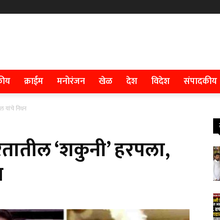
कीय
क्राईम
मनोरंजन
खेळ
देश
विदेश
संपादकीय
ल यांचे निधन
तातील ‘शकुनी’ हरपला,
न