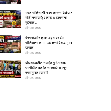
यवत पोलिसांची गांजा तस्करीविरोधात
मोठी कारवाई; १ लाख ७ हजारांचा
मुद्देमाल...
ऑगस्ट 8, 2026
बेकायदेशीर जुगार अड्ड्यावर दौंड
पोलिसांचा छापा; 36 जणांविरुद्ध गुन्हा
दाखल
ऑगस्ट 6, 2026
दौंड शहरातील सराईत गुन्हेगारावर
एमपीडीए अंतर्गत कारवाई; नागपूर
कारागृहात रवानगी
ऑगस्ट 5, 2026