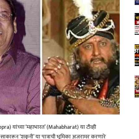
opra) यांच्या ‘महाभारत’ (Mahabharat) या टीव्ही
 साकारून ‘शकुनी’ या पात्राची भूमिका अजरामर करणारे