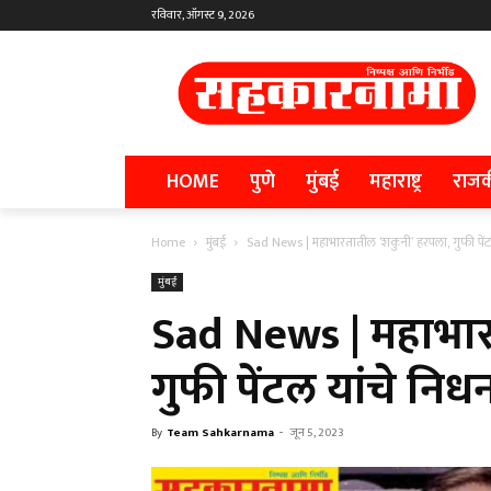
रविवार, ऑगस्ट 9, 2026
HOME
पुणे
मुंबई
महाराष्ट्र
राज
Home
मुंबई
Sad News | महाभारतातील ‘शकुनी’ हरपला, गुफी पेंट
मुंबई
Sad News | महाभार
गुफी पेंटल यांचे निध
By
Team Sahkarnama
-
जून 5, 2023