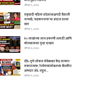
कारागृहात रवानगी
ऑगस्ट 5, 2026
राष्ट्रवादी महिला प्रदेशाध्यक्षपदी वैशाली
नागवडे; ‘सहकारनामा’चा अंदाज ठरला
खरा
ऑगस्ट 5, 2026
१० लाखांच्या लाच प्रकरणी तलाठी आणि
कोतवालावर गुन्हा दाखल
ऑगस्ट 4, 2026
दौंड–पुणे लोकल सेवेबाबत केंद्र सरकार
सकारात्मक; रेल्वेमंत्र्यांसोबतच्या बैठकीत
आमदार ॲड. राहुल...
ऑगस्ट 4, 2026