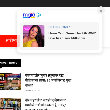
आरोग्य
ताज्या बातम्या
बेकायदेशीर जुगार अड्ड्यावर दौंड
पोलिसांचा छापा; 36 जणांविरुद्ध गुन्हा
दाखल
ऑगस्ट 6, 2026
दौंड शहरातील सराईत गुन्हेगारावर
एमपीडीए अंतर्गत कारवाई; नागपूर