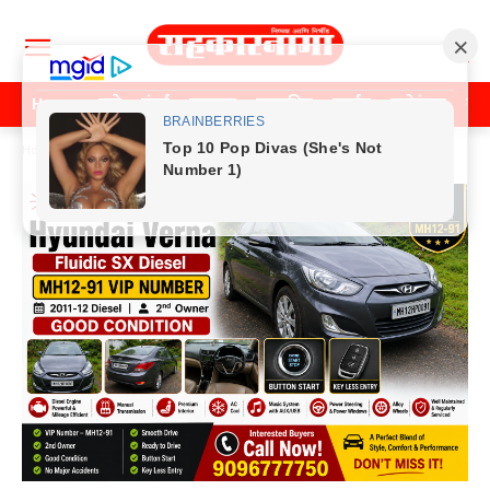
Home
पुणे
मुंबई
महाराष्ट्र
राजकीय
क्राईम
मनोरंजन
खे
Home
राजकीय