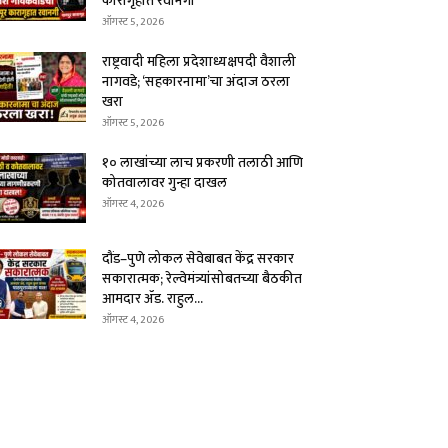
कारागृहात रवानगी
ऑगस्ट 5, 2026
राष्ट्रवादी महिला प्रदेशाध्यक्षपदी वैशाली
नागवडे; ‘सहकारनामा’चा अंदाज ठरला
खरा
ऑगस्ट 5, 2026
१० लाखांच्या लाच प्रकरणी तलाठी आणि
कोतवालावर गुन्हा दाखल
ऑगस्ट 4, 2026
दौंड–पुणे लोकल सेवेबाबत केंद्र सरकार
सकारात्मक; रेल्वेमंत्र्यांसोबतच्या बैठकीत
आमदार ॲड. राहुल...
ऑगस्ट 4, 2026