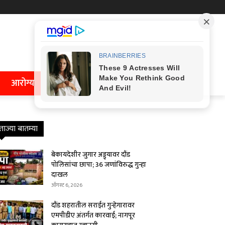
आरोग्य
ताज्या बातम्या
बेकायदेशीर जुगार अड्ड्यावर दौंड
पोलिसांचा छापा; 36 जणांविरुद्ध गुन्हा
दाखल
ऑगस्ट 6, 2026
दौंड शहरातील सराईत गुन्हेगारावर
एमपीडीए अंतर्गत कारवाई; नागपूर