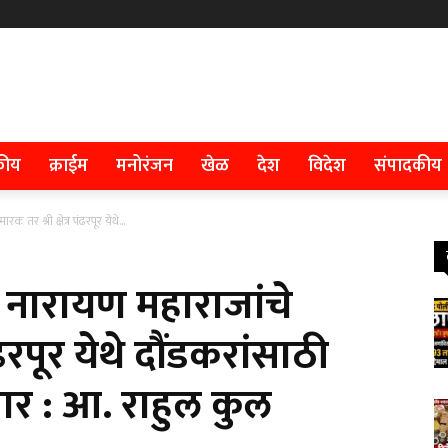
कीय
क्राईम
मनोरंजन
खेळ
देश
विदेश
संपादकीय
रक तर श्री क्षेत्र पंढरपूर येथे...
रू नारायण महाराजांचे
पंढरपूर येथे दौंडकरांसाठी
र : आ. राहुल कुल