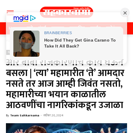
Home
पुणे
मुंबई
महाराष्ट्र
राजकीय
क्राईम
मनोरंजन
खे
Home
Previos News
Previos News
आरं बाबा राजकारणाचं काय घेऊन
बसला | ‘त्या’ महामारीत ‘ते’ आमदार
नसते तर आज आम्ही जिवंत नसतो,
महामारीच्या भयान काळातील
आठवणींचा नागरिकांकडून उजाळा
By
Team Sahkarnama
-
सप्टेंबर 20, 2024