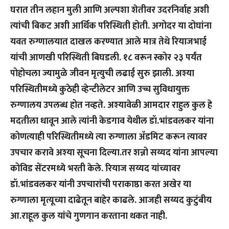
घरात तीन लहान मुली आणि अल्पशा शेतीवर उदरनिर्वाह अशी
त्यांची बिकट अशी आर्थिक परिस्थिती होती. अगोदर या दोघांना
यवत रुग्णालयात दाखल करण्यात आले मात्र तेथे रियाजभाई
यांची आणखी परिस्थिती बिघडली. १८ वरून स्कोर २३ पर्यंत
पोहोचला ज्यामुळे जीवन मृत्युची लढाई सुरु झाली. अश्या
परिस्थितीमध्ये कुठेही व्हेन्टीलेटर आणि उच्च सुविधायुक्त
रुग्णालय उपलब्ध होत नव्हते. अश्यावेळी आमदार राहुल कुल हे
मदतीला धावून आले त्यांनी केडगाव येथील डॉ.भांडवलकर यांना
कोणत्याही परिस्थितीमध्ये त्या रुग्णाला अ‍ॅडमिट करून त्यावर
उपचार करावे अश्या सूचना दिल्या.तर शन्नो सय्यद यांना आपल्या
कोविड सेंटरमध्ये भरती केले. रियाज सय्यद यांच्यावर
डॉ.भांडवलकर यांनी उपचारांची पराकाष्ठा करत अखेर या
रुग्णाला मृत्यूच्या दाढेतून बाहेर काढले. आजही सय्यद कुटुंबीय
आ.राहूल कुल यांचे गुणगान करताना थकत नाही.