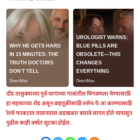
दौंड तालुक्याच्या पुर्व भागाच्या गावांतील भिगवणला येण्यासाठी
हा महत्त्वाच्या रोड असून वाहतूकीसाठी तसेच ये-जा करण्यासाठी
रेल्वे फाकटात तासनतास अडखळत बसावे लागत होते यापासून
पुढील काही वर्षात सुटका होईल.