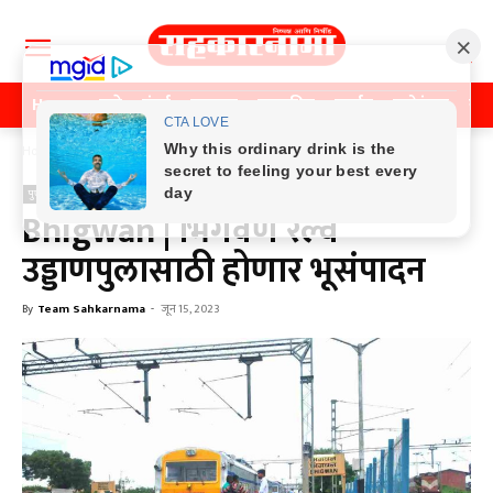
Home
पुणे
मुंबई
महाराष्ट्र
राजकीय
क्राईम
मनोरंजन
खे
Home
पुणे
पुणे
Bhigwan | भिगवण रेल्वे
उड्डाणपुलासाठी होणार भूसंपादन
By
Team Sahkarnama
-
जून 15, 2023