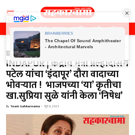
Home
पुणे
मुंबई
महाराष्ट्र
राजकीय
क्राईम
मनोरंजन
खे
Home
राजकीय
राजकीय
INDAPUR | केंद्रीय मंत्री प्रल्हादसिंग
पटेल यांचा ‘इंदापूर’ दौरा वादाच्या
भोवऱ्यात ! भाजपच्या ‘या’ कृतीचा
खा.सुप्रिया सुळे यांनी केला ‘निषेध’
By
Team Sahkarnama
-
जून 6, 2023