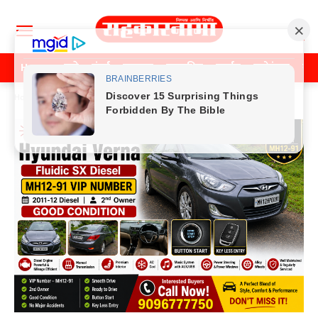
Home
पुणे
मुंबई
महाराष्ट्र
राजकीय
क्राईम
मनोरंजन
खे
Home
Previos News