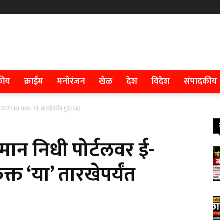
कीय
क्राईम
मनोरंजन
खेळ
देश
विदेश
संपादकीय
ी करण्यास फक्त ‘या’ तारखेपर्यंत मुदतवाढ
न्मान निधी पोर्टलवर ई-
त ‘या’ तारखेपर्यंत