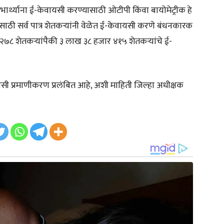
 लाभार्थ्याना ई-केवायसी करण्यासाठी ओटीपी किंवा बायोमेट्रीक हे
ाठी सर्व पात्र शेतकऱ्यांनी वेळेत ई-केवायसी करणे बंधनकारक
८ शेतकऱ्यांपैकी ३ लाख ३८ हजार ४१५ शेतकऱ्यांचे ई-
ायसी प्रमाणीकरण प्रलंबित आहे, अशी माहिती जिल्हा अधीक्षक