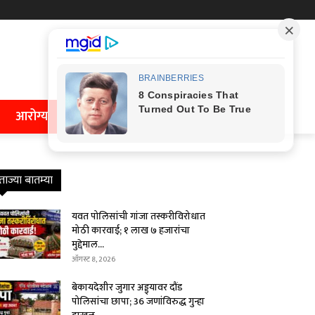
आरोग्य
ताज्या बातम्या
यवत पोलिसांची गांजा तस्करीविरोधात
मोठी कारवाई; १ लाख ७ हजारांचा
मुद्देमाल...
ऑगस्ट 8, 2026
बेकायदेशीर जुगार अड्ड्यावर दौंड
पोलिसांचा छापा; 36 जणांविरुद्ध गुन्हा