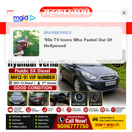
Home
पुणे
मुंबई
महाराष्ट्र
राजकीय
क्राईम
मनोरंजन
खे
Home
Previos News