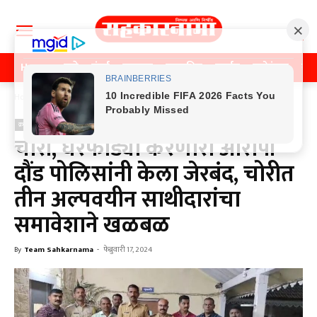
Home
पुणे
मुंबई
महाराष्ट्र
राजकीय
क्राईम
मनोरंजन
खे
Home
क्राईम
क्राईम
चोरी, घरफोड्या करणारा आरोपी
दौंड पोलिसांनी केला जेरबंद, चोरीत
तीन अल्पवयीन साथीदारांचा
समावेशाने खळबळ
By
Team Sahkarnama
-
फेब्रुवारी 17, 2024