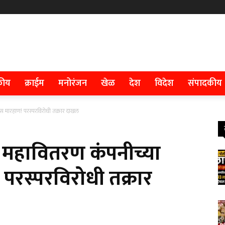
कीय
क्राईम
मनोरंजन
खेळ
देश
विदेश
संपादकीय
ास मारहाण! परस्परविरोधी तक्रार दाखल
त महावितरण कंपनीच्या
 परस्परविरोधी तक्रार