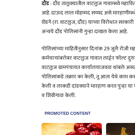
दौंड
: दौंड तालुक्यातील वाटलुज गावामध्ये महाव
आहे. दाऊद लाल मोहम्मद सय्यद असे मारहाणीमध्य
शेंडगे (रा. वाटलुज, दौंड) याच्या विरोधात स
अन्वये दौंड पोलिसांनी गुन्हा दाखल केला आहे.
पोलिसांच्या माहितीनुसार दिनांक 29 जुलै रोजी
कर्मचाऱ्यांबरोबर वाटलुज गावात लाईन फॉल्ट दुरुस
वाटलुज ग्रामपंचायत कार्यालयाजवळ थांबले असता
पोलिसांकडे तक्रार का केली, तू आता येथे काम करा
केली व लाकडी दांडक्याने मारहाण करत पुन्हा या ग
व शिवीगाळ केली.