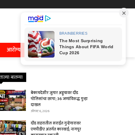
आरोग्य
ताज्या बातम्या
बेकायदेशीर जुगार अड्ड्यावर दौंड
पोलिसांचा छापा; 36 जणांविरुद्ध गुन्हा
दाखल
ऑगस्ट 6, 2026
दौंड शहरातील सराईत गुन्हेगारावर
एमपीडीए अंतर्गत कारवाई; नागपूर