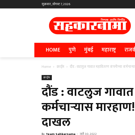
शुक्रवार, ऑगस्ट 7, 2026
HOME
पुणे
मुंबई
महाराष्ट्र
राज
Home
क्राईम
दौंड : वाटलुज गावात महावितरण कंपनीच्या कर्मचाऱ्य
क्राईम
दौंड : वाटलुज गावा
कर्मचाऱ्यास मारहाण!
दाखल
By
Team Sahkarnama
-
जुलै 30, 2022