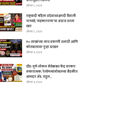
कारागृहात रवानगी
ऑगस्ट 5, 2026
राष्ट्रवादी महिला प्रदेशाध्यक्षपदी वैशाली
नागवडे; ‘सहकारनामा’चा अंदाज ठरला
खरा
ऑगस्ट 5, 2026
१० लाखांच्या लाच प्रकरणी तलाठी आणि
कोतवालावर गुन्हा दाखल
ऑगस्ट 4, 2026
दौंड–पुणे लोकल सेवेबाबत केंद्र सरकार
सकारात्मक; रेल्वेमंत्र्यांसोबतच्या बैठकीत
आमदार ॲड. राहुल...
ऑगस्ट 4, 2026