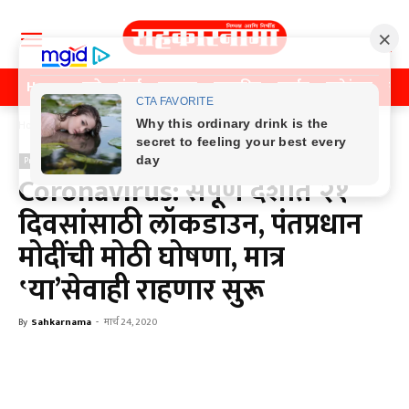
Home
पुणे
मुंबई
महाराष्ट्र
राजकीय
क्राईम
मनोरंजन
खे
Home
Previos News
Previos News
Coronavirus: संपूर्ण देशात २१
दिवसांसाठी लॉकडाउन, पंतप्रधान
मोदींची मोठी घोषणा, मात्र
‛या’सेवाही राहणार सुरू
By
Sahkarnama
-
मार्च 24, 2020